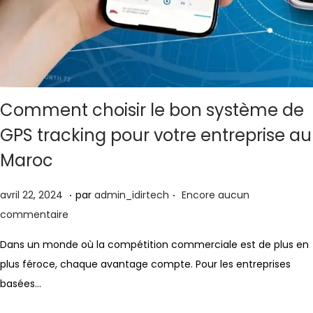
Comment choisir le bon système de
GPS tracking pour votre entreprise au
Maroc
.
.
Publié le
a
avril 22, 2024
par
admin_idirtech
Encore aucun
v
commentaire
r
Dans un monde où la compétition commerciale est de plus en
i
plus féroce, chaque avantage compte. Pour les entreprises
l
basées…
2
2