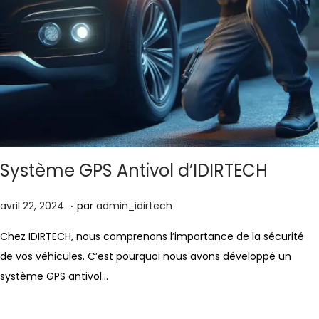
Système GPS Antivol d’IDIRTECH
.
Publié le
a
avril 22, 2024
par
admin_idirtech
v
Chez IDIRTECH, nous comprenons l’importance de la sécurité
r
de vos véhicules. C’est pourquoi nous avons développé un
i
système GPS antivol…
l
2