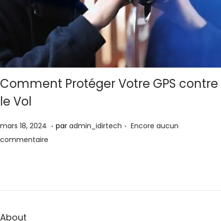
Comment Protéger Votre GPS contre
le Vol
.
.
Publié le
a
mars 18, 2024
par
admin_idirtech
Encore aucun
v
commentaire
r
i
l
4
,
About